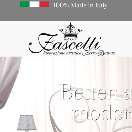
100% Made in Italy
Betten 
moder