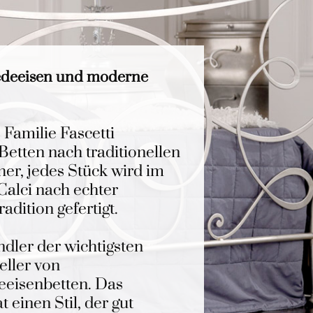
edeeisen und moderne
e Familie Fascetti
etten nach traditionellen
her, jedes Stück wird im
Calci nach echter
dition gefertigt.
dler der wichtigsten
eller von
eeisenbetten. Das
 einen Stil, der gut